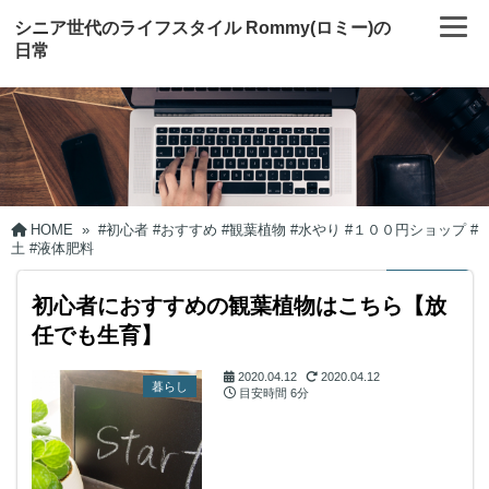
シニア世代のライフスタイル Rommy(ロミー)の
日常
HOME
»
#初心者 #おすすめ #観葉植物 #水やり #１００円ショップ #
土 #液体肥料
初心者におすすめの観葉植物はこちら【放
任でも生育】
2020.04.12
2020.04.12
暮らし
目安時間
6分