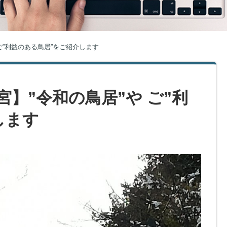
ご”利益のある鳥居”をご紹介します
】”令和の鳥居”や ご”利
します