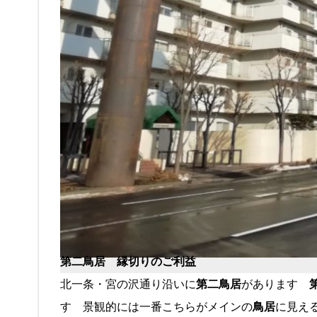
第二鳥居
縁切りのご利益
北一条・宮の沢通り沿いに
第二鳥居
があります
す 景観的には一番こちらがメインの
鳥居
に見