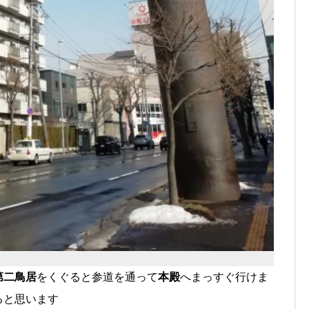
第二鳥居
をくぐると参道を通って
本殿
へまっすぐ行けま
えると思います