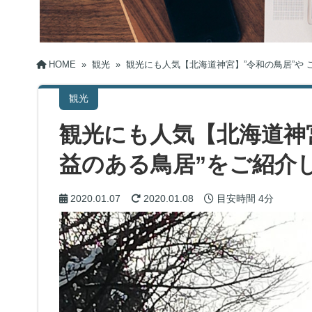
HOME
»
観光
»
観光にも人気【北海道神宮】”令和の鳥居”や 
観光
観光にも人気【北海道神宮
益のある鳥居”をご紹介
2020.01.07
2020.01.08
目安時間
4分