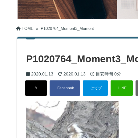
HOME
»
P1020764_Moment3_Moment
P1020764_Moment3_M
2020.01.13
2020.01.13
目安時間
0分