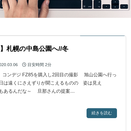
目】札幌の中島公園へ//冬
020.03.06
目安時間
2分
3日 コンデジ FZ85を購入し2回目の撮影 旭山公園へ行っ
日は遠くにさえずりが聞こえるものの 姿は見え
もあるんだな～ 旦那さんの提案…
続きを読む