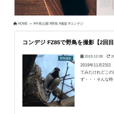
HOME
»
#中島公園 #野鳥 #撮影 #コンデジ
コンデジ FZ85で野鳥を撮影【2回
2019.12.08
2
野鳥撮影
2019年11月2
てみたけれどこの
ず・・・そんな時