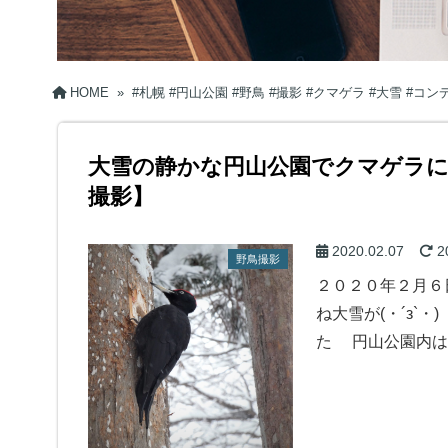
HOME
»
#札幌 #円山公園 #野鳥 #撮影 #クマゲラ #大雪 #コ
大雪の静かな円山公園でクマゲラ
撮影】
2020.02.07
2
野鳥撮影
２０２０年２月６
ね大雪が(・´з`
た 円山公園内は