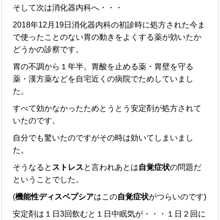
そして次は消化器内科へ・・・
2018年12月19日消化器内科の初診時に処方された今ま
で使ったことのない胃の動きをよくする薬が効いたか
どうかの診察です。
胃の不調から１年半。胃酸を止める薬・胃壁を守る
薬・漢方薬などを自宅近くの病院でためしていまし
た。
すべて効かなかったためとうとう安定剤が処方されて
いたのです。
自分でも驚いたのですがその時は効いてしまいまし
た。
そうなると
ストレス
と言われあとは
自覚症状
の問題だ
ということでした。
(
機能性ディスペプシア
はこの
自覚症状
がつらいのです)
安定剤は１日3回飲むと１日中眠気が・・・１日２回に