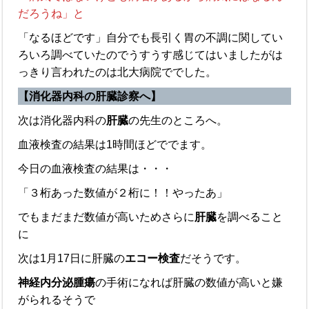
だろうね」と
「なるほどです」自分でも長引く胃の不調に関してい
ろいろ調べていたのでうすうす感じてはいましたがは
っきり言われたのは北大病院ででした。
【消化器内科の肝臓診察へ】
次は消化器内科の
肝臓
の先生のところへ。
血液検査の結果は1時間ほどででます。
今日の血液検査の結果は・・・
「３桁あった数値が２桁に！！やったあ」
でもまだまだ数値が高いためさらに
肝臓
を調べること
に
次は1月17日に肝臓の
エコー検査
だそうです。
神経内分泌腫瘍
の手術になれば肝臓の数値が高いと嫌
がられるそうで