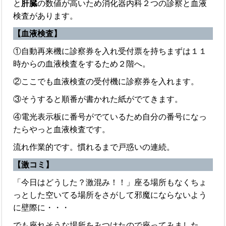
と
肝臓
の数値が高いため消化器内科２つの診察と血液
検査があります。
【血液検査】
①自動再来機に診察券を入れ受付票を持ちまずは１１
時からの血液検査をするため２階へ。
②ここでも血液検査の受付機に診察券を入れます。
③そうすると順番が書かれた紙がでてきます。
④電光表示板に番号がでているため自分の番号になっ
たらやっと血液検査です。
流れ作業的です。慣れるまで戸惑いの連続。
【激コミ】
「今日はどうした？激混み！！」座る場所もなくちょ
っとした空いてる場所をさがして邪魔にならないよう
に壁際に・・・
でも座れそうな場所をみつけたので座ってみました。