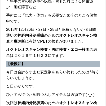
１年半の胃の痛みや不快感・胃もたれによる体重減
少・睡眠障害など・・・
手術には「気力・体力」も必要なため今のところ保留
中です。
2018年12月26日・27日・28日と転移がないか３日間
通いの
神経内分泌腫瘍
のための
オクトレオスキャン検
査
と
癌
診断に有効な
PET
の検査がありました。
オクトレオスキャン検査
・
PET検査
・
エコー検
査の結
果は２０１９年１月２２にでます。
【最後に】
今日は会計をすませ安定剤をもらい終わったのは5時く
らいでしょうか。
１日がかりです。
ひたすら待つため暇つぶしアイテムは必須です(>_<)
次回は
神経内分泌腫瘍
のための
オクトレオスキャン検