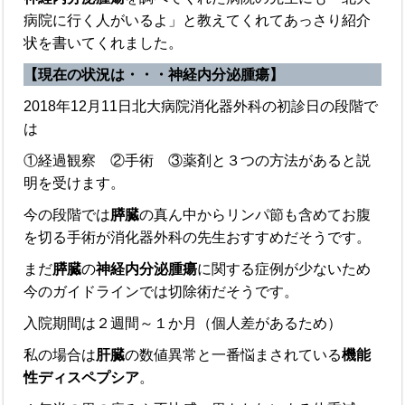
病院に行く人がいるよ」と教えてくれてあっさり紹介
状を書いてくれました。
【現在の状況は・・・神経内分泌腫瘍】
2018年12月11日北大病院消化器外科の初診日の段階で
は
①経過観察 ②手術 ③薬剤と３つの方法があると説
明を受けます。
今の段階では
膵臓
の真ん中からリンパ節も含めてお腹
を切る手術が消化器外科の先生おすすめだそうです。
まだ
膵臓
の
神経内分泌腫瘍
に関する症例が少ないため
今のガイドラインでは切除術だそうです。
入院期間は２週間～１か月（個人差があるため）
私の場合は
肝臓
の数値異常と一番悩まされている
機能
性ディスペプシア
。