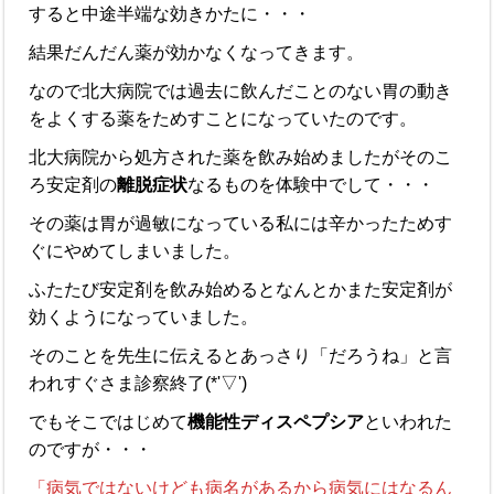
すると中途半端な効きかたに・・・
結果だんだん薬が効かなくなってきます。
なので北大病院では過去に飲んだことのない胃の動き
をよくする薬をためすことになっていたのです。
北大病院から処方された薬を飲み始めましたがそのこ
ろ安定剤の
離脱症状
なるものを体験中でして・・・
その薬は胃が過敏になっている私には辛かったためす
ぐにやめてしまいました。
ふたたび安定剤を飲み始めるとなんとかまた安定剤が
効くようになっていました。
そのことを先生に伝えるとあっさり「だろうね」と言
われすぐさま診察終了(*'▽')
でもそこではじめて
機能性ディスペプシア
といわれた
のですが・・・
「病気ではないけども病名があるから病気にはなるん