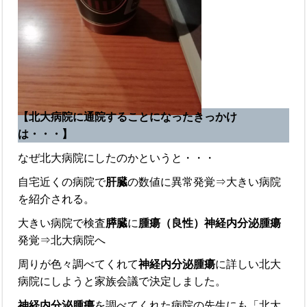
【北大病院に通院することになったきっかけ
は・・・】
なぜ北大病院にしたのかというと・・・
自宅近くの病院で
肝臓
の数値に異常発覚⇒大きい病院
を紹介される。
大きい病院で検査
膵臓
に
腫瘍（良性）神経内分泌腫瘍
発覚⇒北大病院へ
周りが色々調べてくれて
神経内分泌腫瘍
に詳しい北大
病院にしようと家族会議で決定しました。
神経内分泌腫瘍
を調べてくれた病院の先生にも「北大