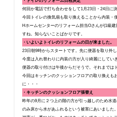
・トイレのリフォーム日程決定
何回か電話で打ち合わせをして1月23日・24日に
今回トイレの換気扇も取り換えることから内装・
Hホームセンターのリフォーム担当Oさんが(1級
すね。知らないことばかりです。
・いよいよトイレのリフォームの日が来ました。
23日朝9時からスタートです。先に便器を取り外
今度は入れ替わりに内装の方が入り綺麗にしてい
便器の取り付けは午後からだそうで。それまではトイ
今回はキッチンのクッションフロアの取り換えも
に・・・
・キッチンのクッションフロア張替え
昨年の9月に２つ上の階の方が引っ越しのため水
のみ床から水があふれるという被害にあいました